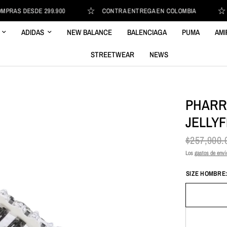
AS DESDE 299.900
CONTRA ENTREGA EN COLOMBIA
E
ADIDAS
NEW BALANCE
BALENCIAGA
PUMA
AMI
STREETWEAR
NEWS
PHARRE
JELLYF
$257,900
Los
gastos de enví
SIZE HOMBRE