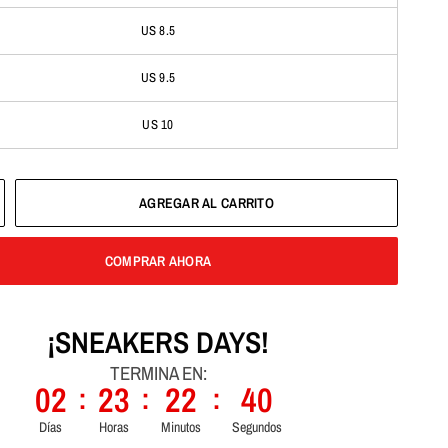
US 8.5
US 9.5
US 10
AGREGAR AL CARRITO
COMPRAR AHORA
¡SNEAKERS DAYS!
TERMINA EN:
02
23
22
39
:
:
:
Días
Horas
Minutos
Segundos