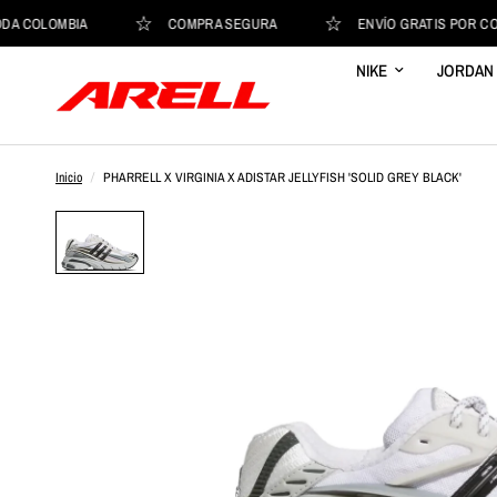
 COLOMBIA
COMPRA SEGURA
ENVÍO GRATIS POR COMPR
NIKE
JORDAN
Inicio
/
PHARRELL X VIRGINIA X ADISTAR JELLYFISH 'SOLID GREY BLACK'