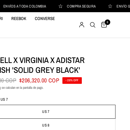
NVÍOS A TODA COLOMBIA
COMPRA SEGURA
ENVÍO GRAT
RI
REEBOK
CONVERSE
0
LL X VIRGINIA X ADISTAR
ISH 'SOLID GREY BLACK'
.00 COP
$206,320.00 COP
- 20% OFF
o
se calculan en la pantalla de pago.
:
US 7
US 7
US 8